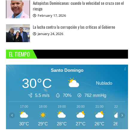
Autopistas Dominicanas: cuando la velocidad se cruza con el
riesgo
February 17, 2026
La lucha contra la corrupción y las críticas al Gobierno
January 24, 2026
EL TIEMPO
Santo Domingo
30°C
Nublado
5.5 m/s
70%
762
mmHg
17:00
18:00
19:00
20:00
21:00
22:00
‹
›
30°C
29°C
28°C
27°C
26°C
26°C