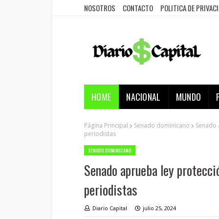
NOSOTROS
CONTACTO
POLITICA DE PRIVAC
HOME
NACIONAL
MUNDO
Página Principal
Senado dominicano
Senado 
periodistas
SENADO DOMINICANO
Senado aprueba ley protecció
periodistas
Diario Capital
julio 25, 2024