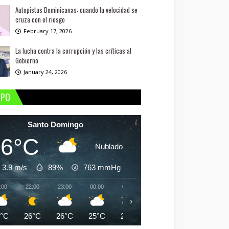
Autopistas Dominicanas: cuando la velocidad se
cruza con el riesgo
February 17, 2026
La lucha contra la corrupción y las críticas al
Gobierno
January 24, 2026
MPO
Santo Domingo
26°C
Nublado
3.9 m/s
89%
763
mmHg
:00
22:00
23:00
00:00
01:00
02:00
03:00
04:
›
6°C
26°C
26°C
25°C
25°C
25°C
25°C
24