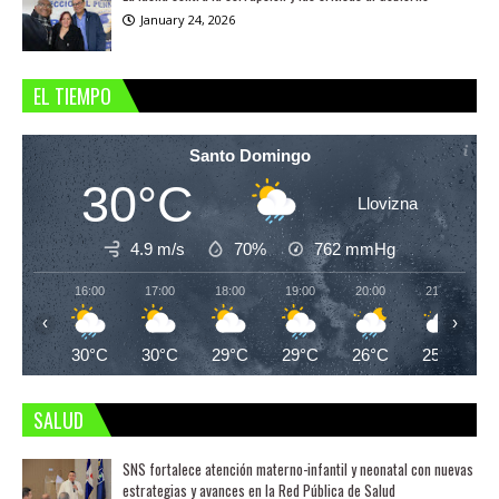
January 24, 2026
EL TIEMPO
Santo Domingo
30°C
Llovizna
4.9 m/s
70%
762
mmHg
16:00
17:00
18:00
19:00
20:00
21:00
‹
›
30°C
30°C
29°C
29°C
26°C
25°C
SALUD
SNS fortalece atención materno-infantil y neonatal con nuevas
estrategias y avances en la Red Pública de Salud