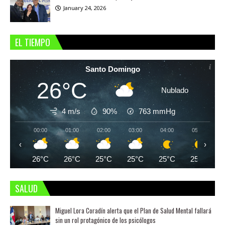
January 24, 2026
EL TIEMPO
Santo Domingo
26°C
Nublado
4 m/s
90%
763
mmHg
00:00
01:00
02:00
03:00
04:00
05:00
‹
›
26°C
26°C
25°C
25°C
25°C
25°C
SALUD
Miguel Lora Coradín alerta que el Plan de Salud Mental fallará
sin un rol protagónico de los psicólogos