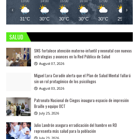
13:00
14:00
15:00
16:00
17:00
18:00
‹
›
31°C
30°C
30°C
30°C
30°C
29°C
SALUD
SNS fortalece atención materno-infantil y neonatal con nuevas
estrategias y avances en la Red Pública de Salud
August 07, 2026
Miguel Lora Coradín alerta que el Plan de Salud Mental fallará
sin un rol protagónico de los psicólogos
August 03, 2026
Patronato Nacional de Ciegos inaugura espacio de impresión
Braille y equipo OCT
July 25, 2026
Julio Landrón asegura erradicación del hambre en RD
representa más salud para la población
July 23, 2026