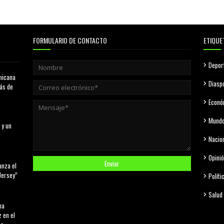
FORMULARIO DE CONTACTO
ETIQUE
Depor
nicana
Diasp
más de
Econó
Mund
 y un
Nacio
Opini
anza el
Jersey”
Políti
Salud
na
 en el