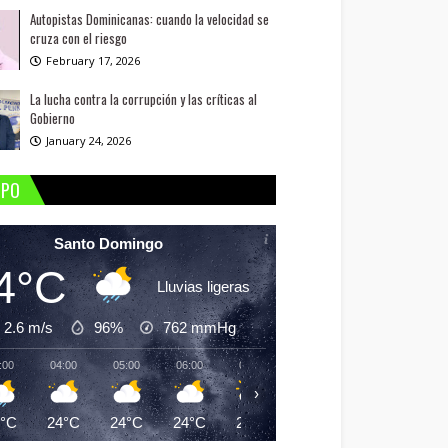
Autopistas Dominicanas: cuando la velocidad se
cruza con el riesgo
February 17, 2026
La lucha contra la corrupción y las críticas al
Gobierno
January 24, 2026
MPO
Santo Domingo
4°C
Lluvias ligeras
2.6 m/s
96%
762
mmHg
:00
04:00
05:00
06:00
07:00
08:00
09:00
10:
›
4°C
24°C
24°C
24°C
24°C
25°C
26°C
27