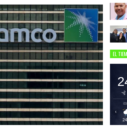
EL TIE
2
03
‹
2