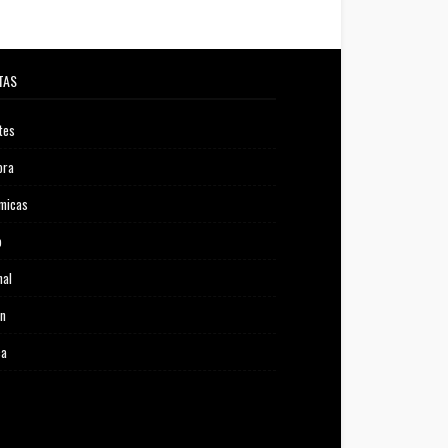
TAS
tes
ora
micas
o
nal
ón
ca