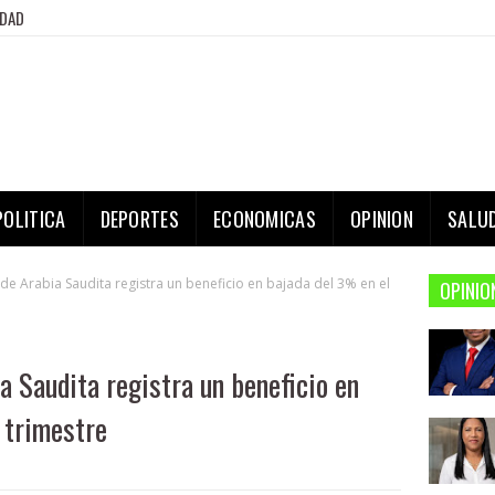
IDAD
POLITICA
DEPORTES
ECONOMICAS
OPINION
SALU
 de Arabia Saudita registra un beneficio en bajada del 3% en el
OPINIO
ia Saudita registra un beneficio en
 trimestre