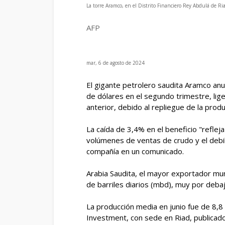
La torre Aramco, en el Distrito Financiero Rey Abdulá de R
AFP
mar, 6 de agosto de 2024
El gigante petrolero saudita Aramco anu
de dólares en el segundo trimestre, lig
anterior, debido al repliegue de la produ
La caída de 3,4% en el beneficio "refle
volúmenes de ventas de crudo y el debil
compañía en un comunicado.
Arabia Saudita, el mayor exportador mu
de barriles diarios (mbd), muy por deb
La producción media en junio fue de 8,8
Investment, con sede en Riad, publicad