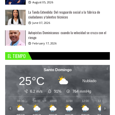
August 05, 2026
La Tanda Extendida: Del resguardo social a la fábrica de
ciudadanos y talentos técnicos
June 07, 2026
Autopistas Dominicanas: cuando la velocidad se cruza con el
riesgo
February 17, 2026
EL TIEMPO
Santo Domingo
25°C
Nublado
6.2 m/s
91%
764
mmHg
08:00
09:00
10:00
11:00
12:00
13:00
‹
›