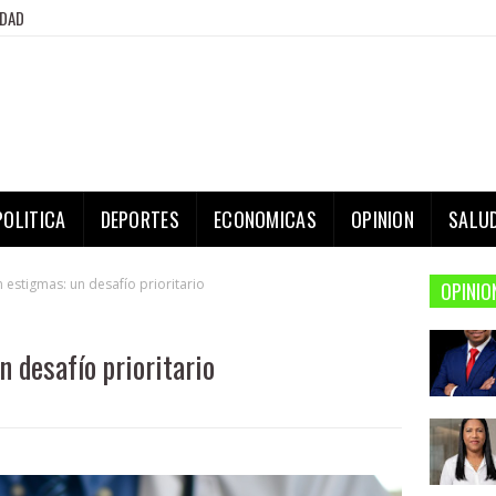
IDAD
POLITICA
DEPORTES
ECONOMICAS
OPINION
SALU
n estigmas: un desafío prioritario
OPINIO
n desafío prioritario