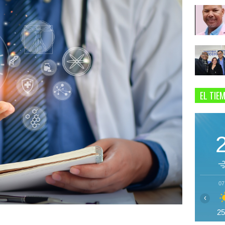
EL TIE
07
‹
2