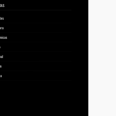
TAS
tes
ora
micas
o
nal
ón
ca