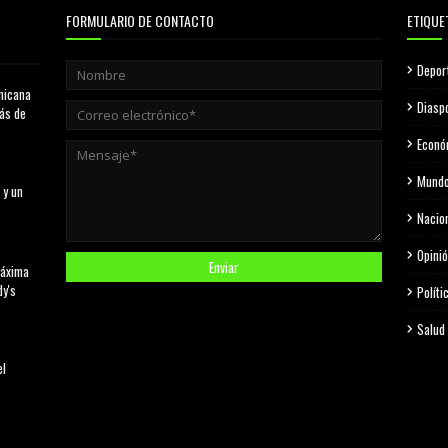
FORMULARIO DE CONTACTO
ETIQUE
Depor
nicana
Diasp
más de
Econó
Mund
 y un
Nacio
Opini
máxima
dy's
Políti
Salud
el