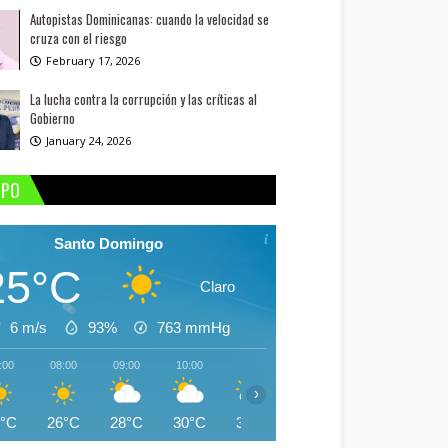
Autopistas Dominicanas: cuando la velocidad se
cruza con el riesgo
February 17, 2026
La lucha contra la corrupción y las críticas al
Gobierno
January 24, 2026
MPO
Santo Domingo
25°C
Claro
6 m/s
93%
763
mmHg
:00
08:00
09:00
10:00
11:00
12:00
13:00
14:
›
5°C
26°C
28°C
30°C
31°C
30°C
28°C
31