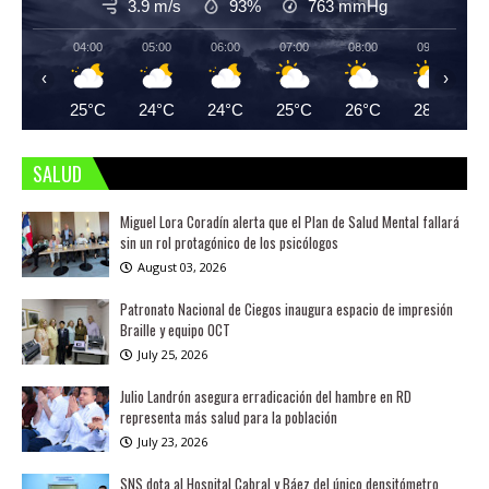
3.9 m/s
93%
763
mmHg
04:00
05:00
06:00
07:00
08:00
09:00
‹
›
25°C
24°C
24°C
25°C
26°C
28°C
SALUD
Miguel Lora Coradín alerta que el Plan de Salud Mental fallará
sin un rol protagónico de los psicólogos
August 03, 2026
Patronato Nacional de Ciegos inaugura espacio de impresión
Braille y equipo OCT
July 25, 2026
Julio Landrón asegura erradicación del hambre en RD
representa más salud para la población
July 23, 2026
SNS dota al Hospital Cabral y Báez del único densitómetro