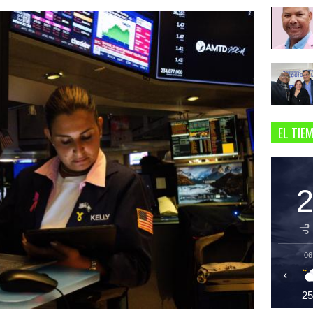
EL TIE
06
‹
2