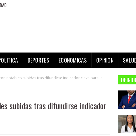
IDAD
POLITICA
DEPORTES
ECONOMICAS
OPINION
SALU
 con notables subidas tras difundirse indicador clave para la
OPINIO
les subidas tras difundirse indicador