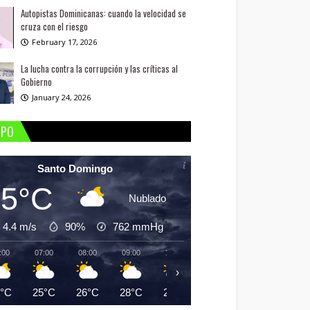
Autopistas Dominicanas: cuando la velocidad se
cruza con el riesgo
February 17, 2026
La lucha contra la corrupción y las críticas al
Gobierno
January 24, 2026
MPO
Santo Domingo
25°C
Nublado
4.4 m/s
90%
762
mmHg
:00
07:00
08:00
09:00
10:00
11:00
12:00
13:
›
5°C
25°C
26°C
28°C
29°C
30°C
31°C
30