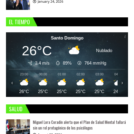
January 24, 2026
EL TIEMPO
Santo Domingo
26°C
Nublado
3.4 m/s
89%
764
mmHg
23:00
00:00
01:00
02:00
03:00
04:00
‹
›
26°C
25°C
25°C
25°C
25°C
24°C
SALUD
Miguel Lora Coradín alerta que el Plan de Salud Mental fallará
sin un rol protagónico de los psicólogos