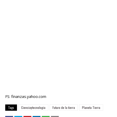
FS: finanzas.yahoo.com
Tags
Cienciaytecnologia
Futuro de la tierra
Planeta Tierra