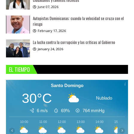
June 07, 2026
Autopistas Dominicanas: cuando la velocidad se cruza con el
riesgo
February 17, 2026
La lucha contra la corrupción y las críticas al Gobierno
January 24, 2026
EL TIEMPO
Santo Domingo
30°C
Nublado
6 m/s
69%
764
mmHg
10:00
11:00
12:00
13:00
14:00
15:00
‹
›