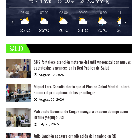
4.4 m/s
90%
762
mmHg
06:00
07:00
08:00
09:00
10:00
11:00
‹
›
25°C
25°C
26°C
28°C
29°C
30°C
SALUD
SNS fortalece atención materno-infantil y neonatal con nuevas
estrategias y avances en la Red Pública de Salud
August 07, 2026
Miguel Lora Coradín alerta que el Plan de Salud Mental fallará
sin un rol protagónico de los psicólogos
August 03, 2026
Patronato Nacional de Ciegos inaugura espacio de impresión
Braille y equipo OCT
July 25, 2026
Julio Landrón asegura erradicación del hambre en RD