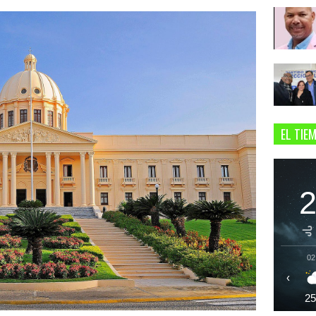
EL TIE
02
‹
2