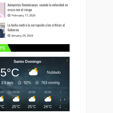
Autopistas Dominicanas: cuando la velocidad se
cruza con el riesgo
February 17, 2026
La lucha contra la corrupción y las críticas al
Gobierno
January 24, 2026
MPO
Santo Domingo
25°C
Nublado
3.9 m/s
92%
763
mmHg
:00
03:00
04:00
05:00
06:00
07:00
08:00
09:
›
5°C
25°C
25°C
24°C
24°C
25°C
26°C
28