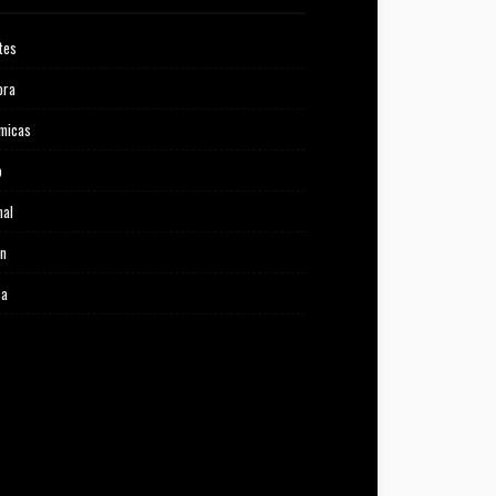
tes
ora
micas
o
nal
ón
ca