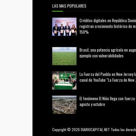
LAS MAS POPULARES
Créditos digitales en República Domi
registran crecimiento histórico de 
150%
febrero 20, 2026
Brasil, una potencia agrícola en auge
ejemplo con vulnerabilidades
marzo 21, 2026
La Fuerza del Pueblo en New Jersey l
canal de YouTube “La Fuerza de New 
agosto 01, 2026
El fenómeno El Niño llega con fuerza
agosto y octubre
agosto 01, 2026
Copyright © 2026 DIARIOCAPITAL.NET Todos los derech