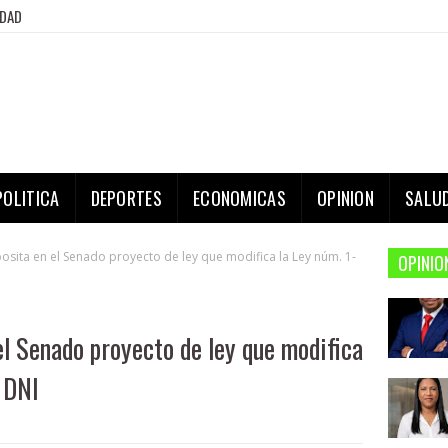
IDAD
POLITICA
DEPORTES
ECONOMICAS
OPINION
SALU
osita en el Senado proyecto de ley que modifica la Ley núm. 1-
OPINIO
el Senado proyecto de ley que modifica
a DNI