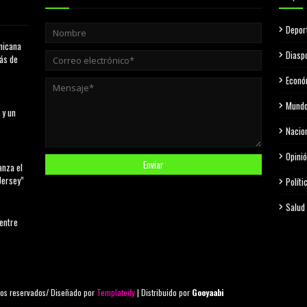
Depor
nicana
Diasp
más de
Econó
Mund
 y un
Nacio
Opini
anza el
Jersey”
Políti
Salud
 entre
os reservados/ Diseñado por
Templateify
| Distribuido por
Gooyaabi