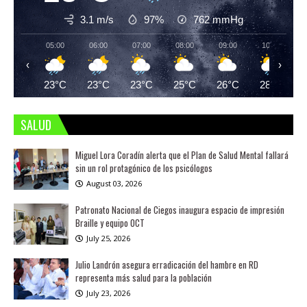
3.1 m/s
97%
762
mmHg
05:00
06:00
07:00
08:00
09:00
10:00
‹
›
23°C
23°C
23°C
25°C
26°C
28°C
SALUD
Miguel Lora Coradín alerta que el Plan de Salud Mental fallará
sin un rol protagónico de los psicólogos
August 03, 2026
Patronato Nacional de Ciegos inaugura espacio de impresión
Braille y equipo OCT
July 25, 2026
Julio Landrón asegura erradicación del hambre en RD
representa más salud para la población
July 23, 2026