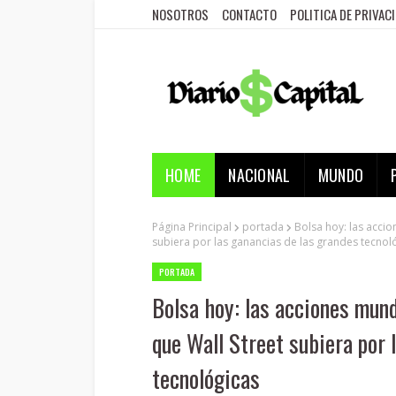
NOSOTROS
CONTACTO
POLITICA DE PRIVAC
HOME
NACIONAL
MUNDO
Página Principal
portada
Bolsa hoy: las acci
subiera por las ganancias de las grandes tecnol
PORTADA
Bolsa hoy: las acciones mun
que Wall Street subiera por 
tecnológicas