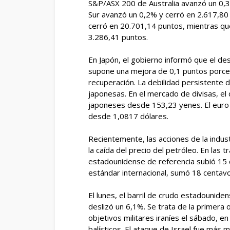
S&P/ASX 200 de Australia avanzó un 0,3
Sur avanzó un 0,2% y cerró en 2.617,80
cerró en 20.701,14 puntos, mientras qu
3.286,41 puntos.
En Japón, el gobierno informó que el de
supone una mejora de 0,1 puntos porce
recuperación. La debilidad persistente 
japonesas. En el mercado de divisas, e
japoneses desde 153,23 yenes. El euro
desde 1,0817 dólares.
Recientemente, las acciones de la indust
la caída del precio del petróleo. En las 
estadounidense de referencia subió 15 ce
estándar internacional, sumó 18 centavos
El lunes, el barril de crudo estadounide
deslizó un 6,1%. Se trata de la primera
objetivos militares iraníes el sábado, e
balísticos. El ataque de Israel fue más