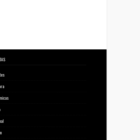
TAS
tes
ora
micas
o
nal
ón