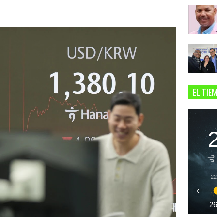
EL TIE
22
‹
2