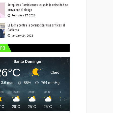
Autopistas Dominicanas: cuando la velocidad se
cruza con el riesgo
February 17, 2026
La lucha contra la corrupción y las críticas al
Gobierno
January 24, 2026
MPO
Santo Domingo
26°C
Claro
3.6 m/s
88%
764
mmHg
:00
23:00
00:00
01:00
02:00
03:00
04:00
05:
›
6°C
26°C
25°C
25°C
25°C
25°C
24°C
24