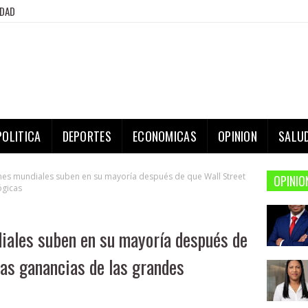
IDAD
POLITICA
DEPORTES
ECONOMICAS
OPINION
SALU
ones mundiales suben en su mayoría después de que Wall Street
OPINIO
ógicas
diales suben en su mayoría después de
las ganancias de las grandes