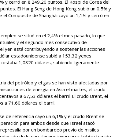
% y cerró en 8.249,20 puntos. El Kospi de Corea del
 puntos. El Hang Seng de Hong Kong subió un 0,5% y
e el Composite de Shanghái cayó un 1,1% y cerró en
sempleo se situó en el 2,4% el mes pasado, lo que
ntuales y el segundo mes consecutivo de
del yen está contribuyendo a sostener las acciones
l dólar estadounidense subió a 153,32 yenes
 costaba 1,0820 dólares, subiendo ligeramente
ria del petróleo y el gas se han visto afectadas por
transacciones de energía en Asia el martes, el crudo
ntavos a 67,53 dólares el barril. El crudo Brent, el
 a 71,60 dólares el barril.
nse de referencia cayó un 6,1% y el crudo Brent se
 operación para ambos desde que Israel atacó
n represalia por un bombardeo previo de misiles
 moderado de lo que algunos inversores habían temido