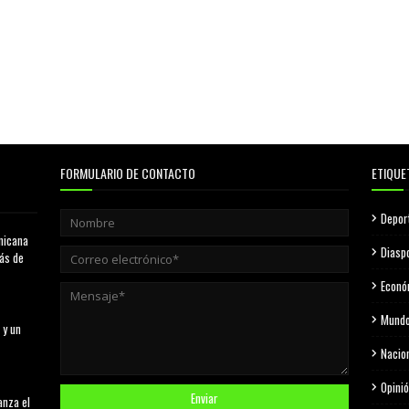
FORMULARIO DE CONTACTO
ETIQUE
Depor
nicana
Diasp
más de
Econó
Mund
 y un
Nacio
Opini
anza el