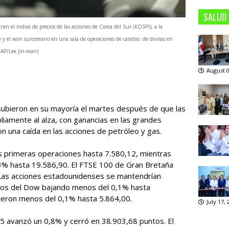
SALUD
an el índice de precios de las acciones de Corea del Sur (KOSPI), a la
e y el won surcoreano en una sala de operaciones de cambio. de divisas en
o AP/Lee Jin-man)
August 0
ubieron en su mayoría el martes después de que las
iamente al alza, con ganancias en las grandes
una caída en las acciones de petróleo y gas.
as primeras operaciones hasta 7.580,12, mientras
,3% hasta 19.586,90. El FTSE 100 de Gran Bretaña
 Las acciones estadounidenses se mantendrían
uros del Dow bajando menos del 0,1% hasta
ieron menos del 0,1% hasta 5.864,00.
July 17,
225 avanzó un 0,8% y cerró en 38.903,68 puntos. El