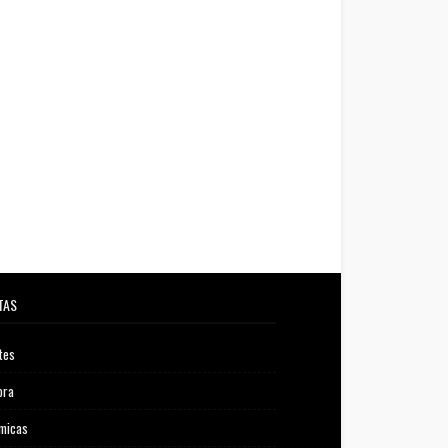
TAS
tes
ora
micas