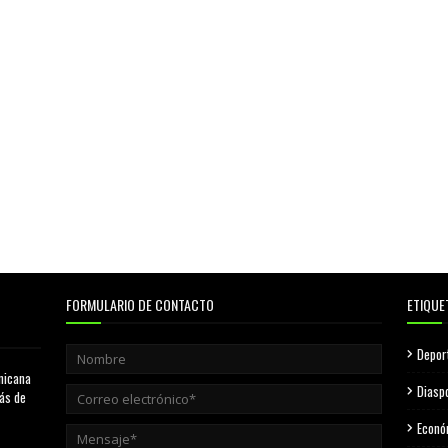
FORMULARIO DE CONTACTO
ETIQUE
Depor
nicana
Diasp
más de
Econó