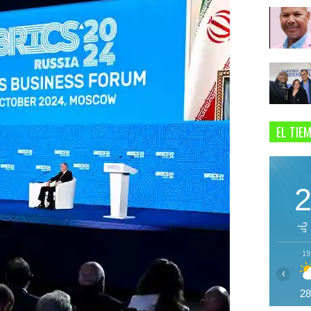
EL TIE
19
‹
2