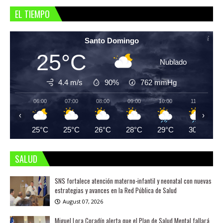
EL TIEMPO
Santo Domingo
25°C
Nublado
4.4 m/s
90%
762
mmHg
06:00
07:00
08:00
09:00
10:00
11:00
‹
›
25°C
25°C
26°C
28°C
29°C
30°C
SALUD
SNS fortalece atención materno-infantil y neonatal con nuevas
estrategias y avances en la Red Pública de Salud
August 07, 2026
Miguel Lora Coradín alerta que el Plan de Salud Mental fallará