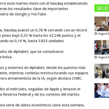
cerró este martes mixto con el Nasdaq estableciendo
SALUD
eran los resultados clave de importantes
atriz de Google y YouTube.
lsa, Nasdaq avanzó un 0,78 % cerrando con un récord
August 0
 Jones bajó 0,33 % hasta los 42.248 puntos y el
ando un 0,16 %, hasta 5.833 unidades.
tados de Alphabet, que se comunicaron
a bolsa.
August 0
nos y externos en Alphabet, desde los puestos más
tante, mientras continúa reestructurando sus equipos
rera armamentista de la IA, según destaca CNBC.
dos el miércoles, seguidas de Apple y Amazon el
 la Reserva Federal y de los comicios del martes.
una serie de datos económicos clave esta semana,