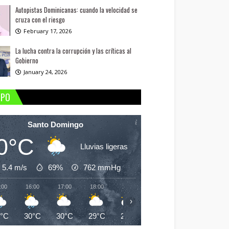
Autopistas Dominicanas: cuando la velocidad se
cruza con el riesgo
February 17, 2026
La lucha contra la corrupción y las críticas al
Gobierno
January 24, 2026
MPO
Santo Domingo
0°C
Lluvias ligeras
5.4 m/s
69%
762
mmHg
:00
16:00
17:00
18:00
19:00
20:00
21:00
22:
›
0°C
30°C
30°C
29°C
29°C
26°C
25°C
25