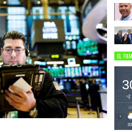
EL TIE
3
15
‹
3