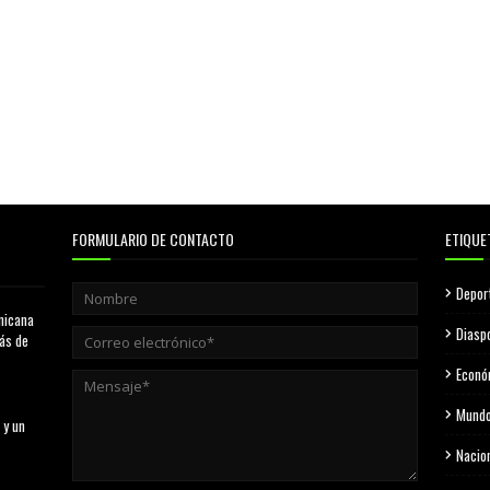
FORMULARIO DE CONTACTO
ETIQUE
Depor
nicana
Diasp
más de
Econó
Mund
 y un
Nacio