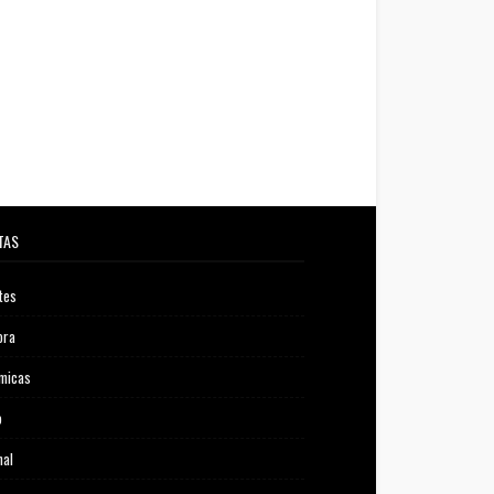
TAS
tes
ora
micas
o
nal