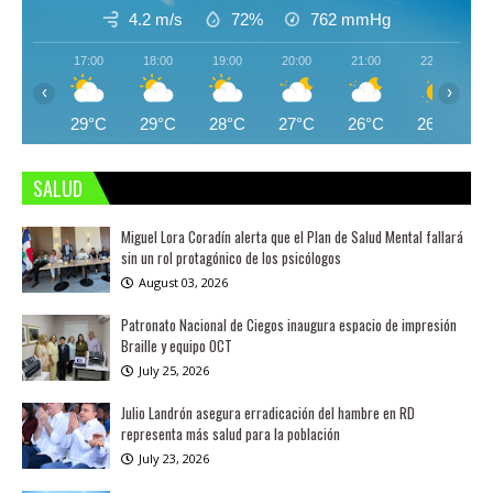
4.2 m/s
72%
762
mmHg
17:00
18:00
19:00
20:00
21:00
22:00
‹
›
29°C
29°C
28°C
27°C
26°C
26°C
SALUD
Miguel Lora Coradín alerta que el Plan de Salud Mental fallará
sin un rol protagónico de los psicólogos
August 03, 2026
Patronato Nacional de Ciegos inaugura espacio de impresión
Braille y equipo OCT
July 25, 2026
Julio Landrón asegura erradicación del hambre en RD
representa más salud para la población
July 23, 2026