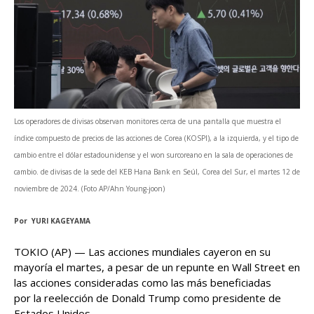
Los operadores de divisas observan monitores cerca de una pantalla que muestra el
índice compuesto de precios de las acciones de Corea (KOSPI), a la izquierda, y el tipo de
cambio entre el dólar estadounidense y el won surcoreano en la sala de operaciones de
cambio. de divisas de la sede del KEB Hana Bank en Seúl, Corea del Sur, el martes 12 de
noviembre de 2024. (Foto AP/Ahn Young-joon)
Por YURI KAGEYAMA
TOKIO (AP) — Las acciones mundiales cayeron en su
mayoría el martes, a pesar de un repunte en Wall Street en
las acciones consideradas como las más beneficiadas
por la reelección de Donald Trump como presidente de
Estados Unidos.