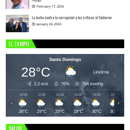
February 17, 2026
La lucha contra la corrupción y las críticas al Gobierno
January 24, 2026
EL TIEMPO
Santo Domingo
28°C
Llovizna
2.2 m/s
76%
764
mmHg
10:00
11:00
12:00
13:00
14:00
15:00
‹
›
28°C
29°C
29°C
29°C
30°C
30°C
SALUD