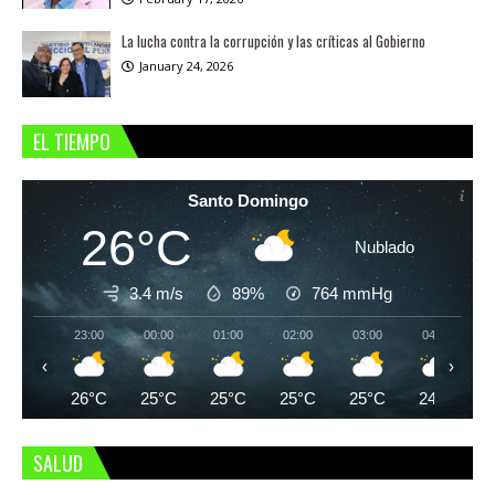
La lucha contra la corrupción y las críticas al Gobierno
January 24, 2026
EL TIEMPO
Santo Domingo
26°C
Nublado
3.4 m/s
89%
764
mmHg
23:00
00:00
01:00
02:00
03:00
04:00
‹
›
26°C
25°C
25°C
25°C
25°C
24°C
SALUD