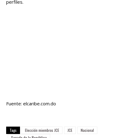
perfiles.
Fuente: elcaribe.com.do
Tags
Elección miembros JCE
JCE
Nacional
Senado de la República