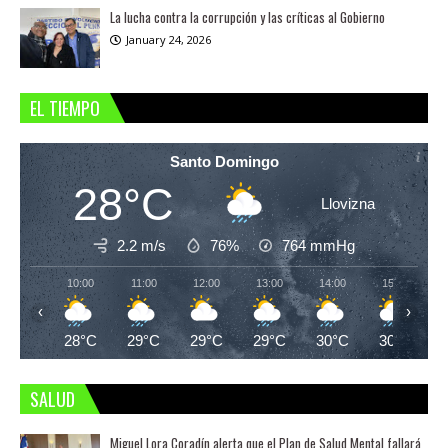
La lucha contra la corrupción y las críticas al Gobierno
January 24, 2026
EL TIEMPO
Santo Domingo
28°C
Llovizna
2.2 m/s
76%
764
mmHg
10:00
11:00
12:00
13:00
14:00
15:00
‹
›
28°C
29°C
29°C
29°C
30°C
30°C
SALUD
Miguel Lora Coradín alerta que el Plan de Salud Mental fallará