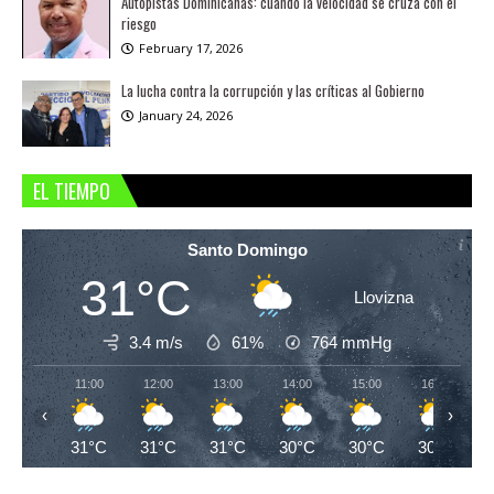
Autopistas Dominicanas: cuando la velocidad se cruza con el
riesgo
February 17, 2026
La lucha contra la corrupción y las críticas al Gobierno
January 24, 2026
EL TIEMPO
Santo Domingo
31°C
Llovizna
3.4 m/s
61%
764
mmHg
11:00
12:00
13:00
14:00
15:00
16:00
‹
›
31°C
31°C
31°C
30°C
30°C
30°C