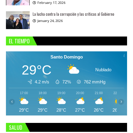
February 17, 2026
La lucha contra la corrupción y las críticas al Gobierno
January 24, 2026
EL TIEMPO
Santo Domingo
29°C
Nublado
4.2 m/s
72%
762
mmHg
17:00
18:00
19:00
20:00
21:00
22:00
‹
›
29°C
29°C
28°C
27°C
26°C
26°C
SALUD