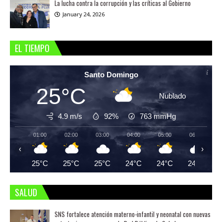
La lucha contra la corrupción y las críticas al Gobierno
January 24, 2026
EL TIEMPO
Santo Domingo
25°C
Nublado
4.9 m/s
92%
763
mmHg
01:00
02:00
03:00
04:00
05:00
06:00
‹
›
25°C
25°C
25°C
24°C
24°C
24°C
SALUD
SNS fortalece atención materno-infantil y neonatal con nuevas