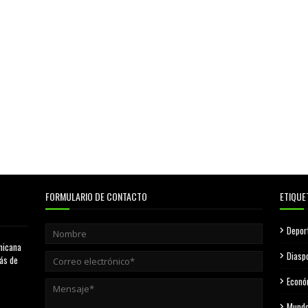
FORMULARIO DE CONTACTO
ETIQUE
Depor
nicana
Diasp
más de
Econó
Mund