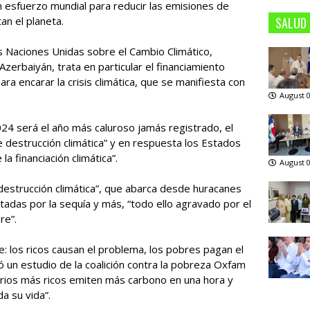
 esfuerzo mundial para reducir las emisiones de
an el planeta.
SALUD
 Naciones Unidas sobre el Cambio Climático,
Azerbaiyán, trata en particular el financiamiento
ra encarar la crisis climática, que se manifiesta con
August 0
24 será el año más caluroso jamás registrado, el
 destrucción climática” y en respuesta los Estados
a financiación climática”.
August 0
 destrucción climática”, que abarca desde huracanes
adas por la sequía y más, “todo ello agravado por el
re”.
ble: los ricos causan el problema, los pobres pagan el
ó un estudio de la coalición contra la pobreza Oxfam
arios más ricos emiten más carbono en una hora y
a su vida”.