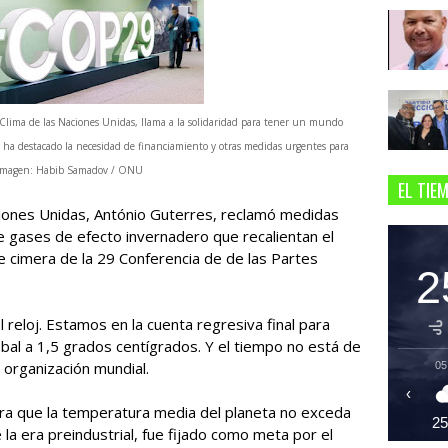
Clima de las Naciones Unidas, llama a la solidaridad para tener un mundo
es ha destacado la necesidad de financiamiento y otras medidas urgentes para
es. Imagen: Habib Samadov / ONU
EL TIE
ciones Unidas, António Guterres, reclamó medidas
e gases de efecto invernadero que recalientan el
fase cimera de la 29 Conferencia de de las Partes
2
l reloj. Estamos en la cuenta regresiva final para
obal a 1,5 grados centígrados. Y el tiempo no está de
a organización mundial.
05
‹
ara que la temperatura media del planeta no exceda
2
la era preindustrial, fue fijado como meta por el