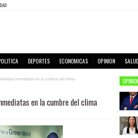
IDAD
POLITICA
DEPORTES
ECONOMICAS
OPINION
SALU
edidas inmediatas en la cumbre del clima
OPINIO
mediatas en la cumbre del clima