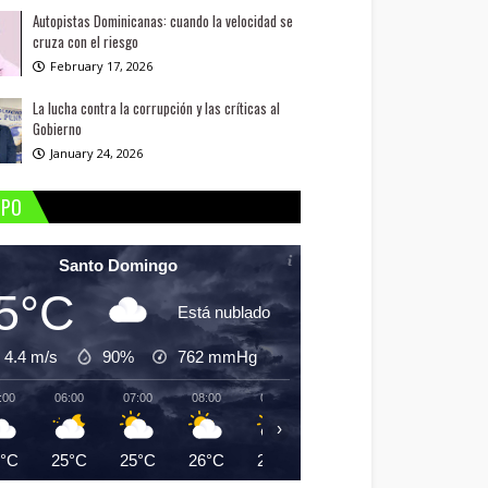
Autopistas Dominicanas: cuando la velocidad se
cruza con el riesgo
February 17, 2026
La lucha contra la corrupción y las críticas al
Gobierno
January 24, 2026
MPO
Santo Domingo
5°C
Está nublado
4.4 m/s
90%
762
mmHg
:00
06:00
07:00
08:00
09:00
10:00
11:00
12:
›
5°C
25°C
25°C
26°C
28°C
29°C
30°C
31