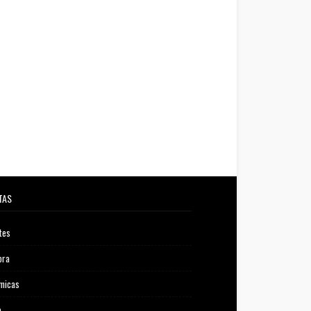
TAS
tes
ora
micas
o