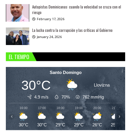
Autopistas Dominicanas: cuando la velocidad se cruza con el
riesgo
February 17, 2026
La lucha contra la corrupción y las críticas al Gobierno
January 24, 2026
EL TIEMPO
Santo Domingo
30°C
Llovizna
4.9 m/s
70%
762
mmHg
16:00
17:00
18:00
19:00
20:00
21:00
‹
›
30°C
30°C
29°C
29°C
26°C
25°C