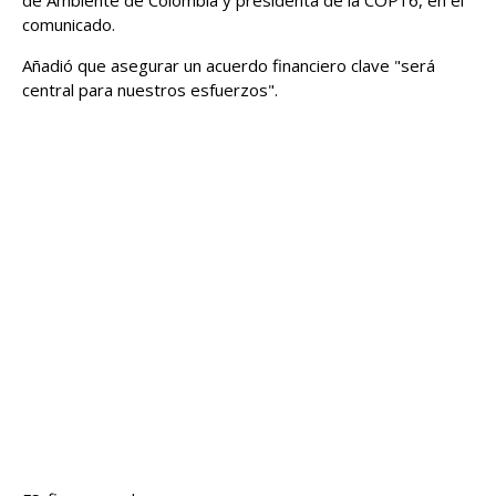
de Ambiente de Colombia y presidenta de la COP16, en el
comunicado.
Añadió que asegurar un acuerdo financiero clave "será
central para nuestros esfuerzos".