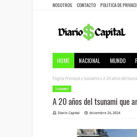
NOSOTROS
CONTACTO
POLITICA DE PRIVAC
HOME
NACIONAL
MUNDO
Página Principal
tsunamis
A 20 años del tsuna
TSUNAMIS
A 20 años del tsunami que ar
Diario Capital
diciembre 26, 2024