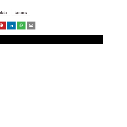
rtada
tsunamis