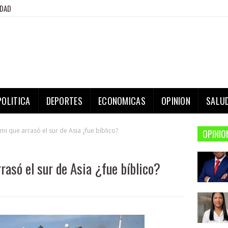
IDAD
POLITICA
DEPORTES
ECONOMICAS
OPINION
SALU
mi que arrasó el sur de Asia ¿fue bíblico?
OPINIO
rasó el sur de Asia ¿fue bíblico?