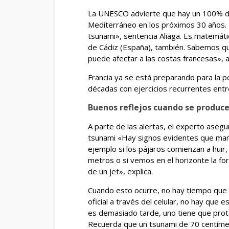
La UNESCO advierte que hay un 100% de
Mediterráneo en los próximos 30 años. 
tsunami», sentencia Aliaga. Es matemátic
de Cádiz (España), también. Sabemos que
puede afectar a las costas francesas», a
Francia ya se está preparando para la p
décadas con ejercicios recurrentes entre
Buenos reflejos cuando se produc
A parte de las alertas, el experto asegu
tsunami «Hay signos evidentes que mand
ejemplo si los pájaros comienzan a huir
metros o si vemos en el horizonte la f
de un jet», explica.
Cuando esto ocurre, no hay tiempo que p
oficial a través del celular, no hay que e
es demasiado tarde, uno tiene que prote
Recuerda que un tsunami de 70 centím