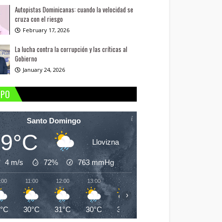
Autopistas Dominicanas: cuando la velocidad se
cruza con el riesgo
February 17, 2026
La lucha contra la corrupción y las críticas al
Gobierno
January 24, 2026
MPO
Santo Domingo
29°C
Llovizna
4 m/s
72%
763
mmHg
:00
11:00
12:00
13:00
14:00
15:00
16:00
17:
›
9°C
30°C
31°C
30°C
30°C
30°C
30°C
30