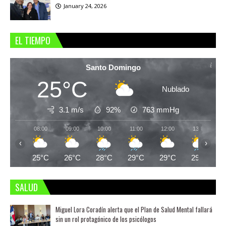
January 24, 2026
EL TIEMPO
Santo Domingo
25°C
Nublado
3.1 m/s
92%
763
mmHg
08:00
09:00
10:00
11:00
12:00
13:00
‹
›
25°C
26°C
28°C
29°C
29°C
29°C
SALUD
Miguel Lora Coradín alerta que el Plan de Salud Mental fallará
sin un rol protagónico de los psicólogos