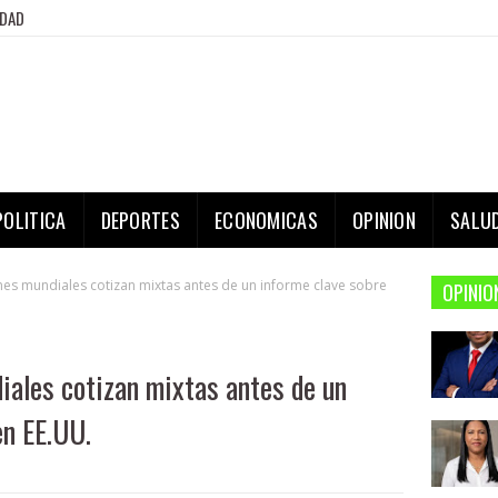
IDAD
POLITICA
DEPORTES
ECONOMICAS
OPINION
SALU
ones mundiales cotizan mixtas antes de un informe clave sobre
OPINIO
iales cotizan mixtas antes de un
en EE.UU.