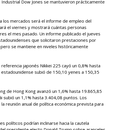
 Industrial Dow Jones se mantuvieron prácticamente
a los mercados será el informe de empleo del
ará el viernes y mostrará cuántas personas
res el mes pasado. Un informe publicado el jueves
stadounidenses que solicitaron prestaciones por
ero se mantiene en niveles históricamente
de referencia japonés Nikkei 225 cayó un 0,8% hasta
ar estadounidense subió de 150,10 yenes a 150,35
 Seng de Hong Kong avanzó un 1,6% hasta 19.865,85
ái subió un 1,1% hasta 3.404,08 puntos. Los
la reunión anual de política económica prevista para
s políticos podrían inclinarse hacia la cautela
del presidente electo Donald Trump sobre aranceles