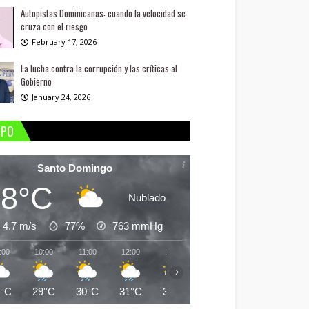
Autopistas Dominicanas: cuando la velocidad se
cruza con el riesgo
February 17, 2026
La lucha contra la corrupción y las críticas al
Gobierno
January 24, 2026
MPO
Santo Domingo
28°C
Nublado
4.7 m/s
77%
763
mmHg
:00
10:00
11:00
12:00
13:00
14:00
15:00
16:
›
8°C
29°C
30°C
31°C
30°C
30°C
30°C
30