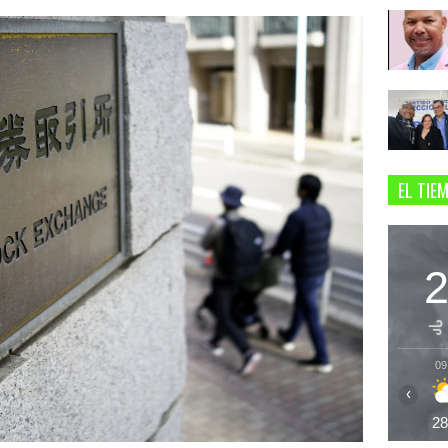
EL TIE
09
‹
2