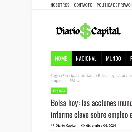
NOSOTROS
CONTACTO
POLITICA DE PRIVAC
HOME
NACIONAL
MUNDO
Página Principal
portada
Bolsa hoy: las acci
empleo en EE.UU.
PORTADA
Bolsa hoy: las acciones mund
informe clave sobre empleo 
Diario Capital
diciembre 06, 2024