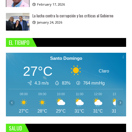
February 17, 2026
La lucha contra la corrupción y las críticas al Gobierno
January 24, 2026
EL TIEMPO
Santo Domingo
27°C
Claro
4.3 m/s
83%
764
mmHg
08:00
09:00
10:00
11:00
12:00
13:00
‹
›
27°C
28°C
29°C
31°C
31°C
31°C
SALUD