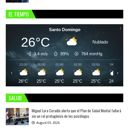
EL TIEMPO
Santo Domingo
26°C
Nublado
3.4 m/s
89%
764
mmHg
23:00
00:00
01:00
02:00
03:00
04:00
‹
›
26°C
25°C
25°C
25°C
25°C
24°C
SALUD
Miguel Lora Coradín alerta que el Plan de Salud Mental fallará
sin un rol protagónico de los psicólogos
August 03, 2026