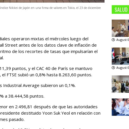
índice Nikkei de Japón en una firma de valores en Tokio, el 23 de diciembre
SALUD
les operaron mixtas el miércoles luego del
August 0
Street antes de los datos clave de inflación de
 ritmo de los recortes de tasas que impulsarían el
l.
11,39 puntos, y el CAC 40 de París se mantuvo
August 0
, el FTSE subió un 0,8% hasta 8.263,60 puntos.
s Industrial Average subieron un 0,1%.
,1% a 38.444,58 puntos.
menor en 2.496,81 después de que las autoridades
presidente destituido Yoon Suk Yeol en relación con
l mes pasado.