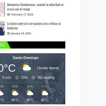
Autopistas Dominicanas: cuando la velocidad se
cruza con el riesgo
February 17, 2026
La lucha contra la corrupción y las críticas al
Gobierno
January 24, 2026
MPO
Santo Domingo
0°C
Lluvias ligeras
5 m/s
70%
762
mmHg
:00
15:00
16:00
17:00
18:00
19:00
20:00
21:
›
0°C
30°C
30°C
30°C
29°C
28°C
28°C
27