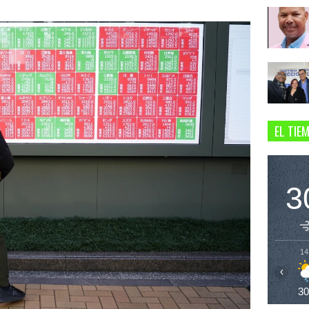
EL TIE
3
14
‹
3