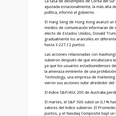
La tasa de desempleo de Corea del Sur 
ajustada estacionalmente, la más alta d
política, informó el gobierno.
El Hang Seng de Hong Kong avanzó un 0
medios de comunicación informaran de 
electo de Estados Unidos, Donald Trump
gradualmente los aranceles en diferent
hasta 3.227,12 puntos.
Las acciones relacionadas con Xiaohongshu
subieron después de que encabezara la 
ya que los usuarios estadounidenses de
la amenaza inminente de una prohibici
Technology, una empresa de marketing di
vieron sus acciones subir alrededor del
El índice S&P/ASX 200 de Australia perd
El martes, el S&P 500 subió un 0,1% ha
valores del índice subieron. El Promed
puntos, y el Nasdaq Composite bajó un