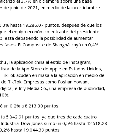
alcanzó el 3,7% en diciembre sobre una base
esde junio de 2021, en medio de la incertidumbre
,3% hasta 19.286,07 puntos, después de que los
que el equipo económico entrante del presidente
, está debatiendo la posibilidad de aumentar
es fases. El Composite de Shanghái cayó un 0,4%
 , la aplicación china al estilo de Instagram,
lista de la App Store de Apple en Estados Unidos,
 TikTok acuden en masa a la aplicación en medio de
ón de TikTok. Empresas como Foshan Yowant
gital, e Inly Media Co., una empresa de publicidad,
 10%.
ió un 0,2% a 8.213,30 puntos.
sta 5.842,91 puntos, ya que tres de cada cuatro
io Industrial Dow Jones sumó un 0,5% hasta 42.518,28
 0,2% hasta 19.044,39 puntos.