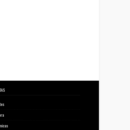
TAS
tes
ora
micas