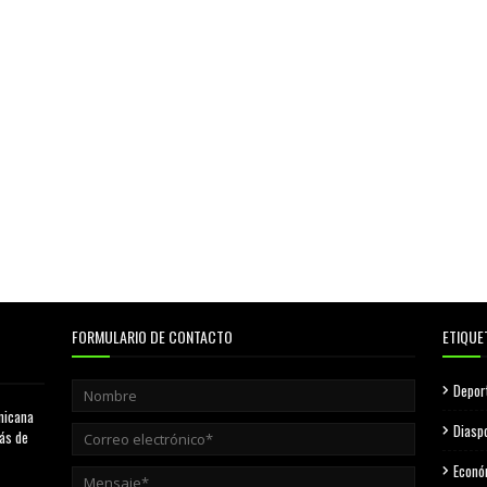
FORMULARIO DE CONTACTO
ETIQUE
Depor
nicana
Diasp
más de
Econó