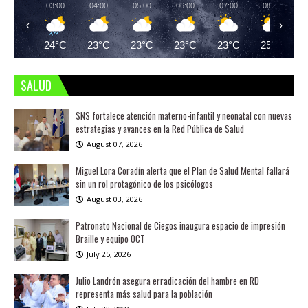
03:00
04:00
05:00
06:00
07:00
08:00
‹
›
24°C
23°C
23°C
23°C
23°C
25°C
SALUD
SNS fortalece atención materno-infantil y neonatal con nuevas
estrategias y avances en la Red Pública de Salud
August 07, 2026
Miguel Lora Coradín alerta que el Plan de Salud Mental fallará
sin un rol protagónico de los psicólogos
August 03, 2026
Patronato Nacional de Ciegos inaugura espacio de impresión
Braille y equipo OCT
July 25, 2026
Julio Landrón asegura erradicación del hambre en RD
representa más salud para la población