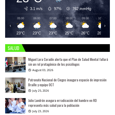
3.1 m/s
97%
762
mmHg
05:00
06:00
07:00
08:00
09:00
10:00
‹
›
23°C
23°C
23°C
25°C
26°C
28°C
SALUD
Miguel Lora Coradín alerta que el Plan de Salud Mental fallará
sin un rol protagónico de los psicólogos
August 03, 2026
Patronato Nacional de Ciegos inaugura espacio de impresión
Braille y equipo OCT
July 25, 2026
Julio Landrón asegura erradicación del hambre en RD
representa más salud para la población
July 23, 2026