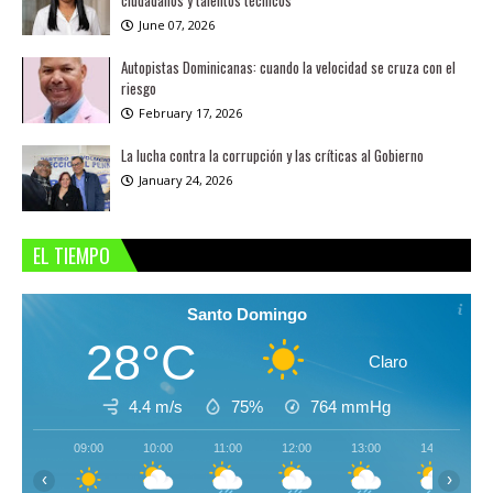
ciudadanos y talentos técnicos
June 07, 2026
Autopistas Dominicanas: cuando la velocidad se cruza con el
riesgo
February 17, 2026
La lucha contra la corrupción y las críticas al Gobierno
January 24, 2026
EL TIEMPO
Santo Domingo
28°C
Claro
4.4 m/s
75%
764
mmHg
09:00
10:00
11:00
12:00
13:00
14:00
‹
›