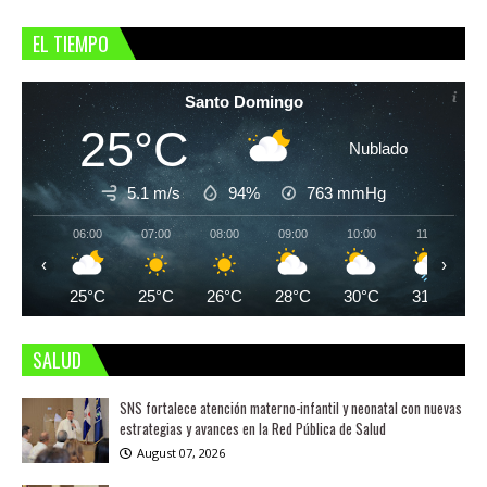
EL TIEMPO
Santo Domingo
25°C
Nublado
5.1 m/s
94%
763
mmHg
06:00
07:00
08:00
09:00
10:00
11:00
‹
›
25°C
25°C
26°C
28°C
30°C
31°C
SALUD
SNS fortalece atención materno-infantil y neonatal con nuevas
estrategias y avances en la Red Pública de Salud
August 07, 2026