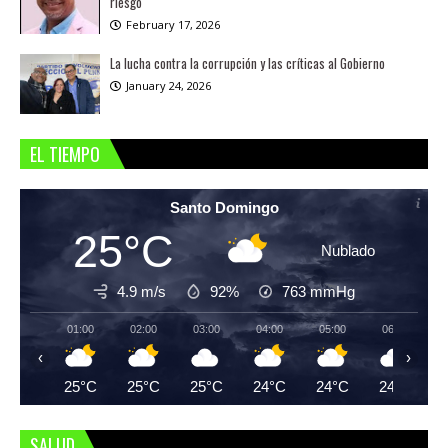
riesgo
February 17, 2026
La lucha contra la corrupción y las críticas al Gobierno
January 24, 2026
EL TIEMPO
Santo Domingo
25°C
Nublado
4.9 m/s
92%
763
mmHg
01:00
02:00
03:00
04:00
05:00
06:00
‹
›
25°C
25°C
25°C
24°C
24°C
24°C
SALUD