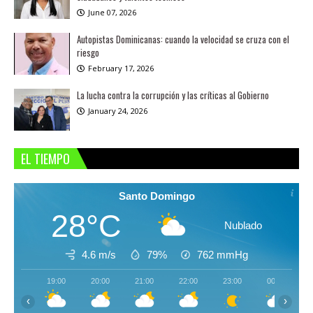
June 07, 2026
Autopistas Dominicanas: cuando la velocidad se cruza con el
riesgo
February 17, 2026
La lucha contra la corrupción y las críticas al Gobierno
January 24, 2026
EL TIEMPO
Santo Domingo
28°C
Nublado
4.6 m/s
79%
762
mmHg
19:00
20:00
21:00
22:00
23:00
00:00
‹
›