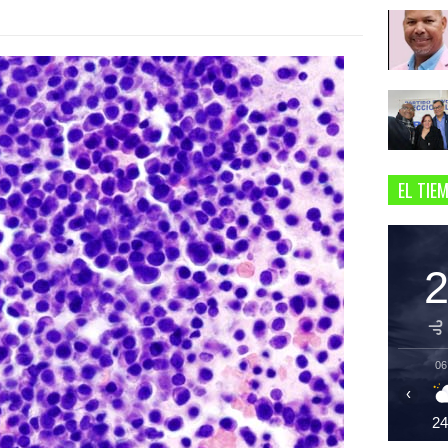
EL TIE
06
‹
2