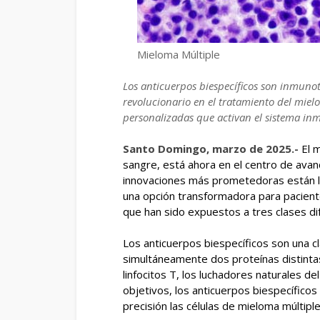
Mieloma Múltiple
Los anticuerpos biespecíficos son inmun
revolucionario en el tratamiento del miel
personalizadas que activan el sistema in
Santo Domingo, marzo de 2025.-
El 
sangre, está ahora en el centro de avan
innovaciones más prometedoras están l
una opción transformadora para paciente
que han sido expuestos a tres clases d
Los anticuerpos biespecíficos son una c
simultáneamente dos proteínas distintas
linfocitos T, los luchadores naturales de
objetivos, los anticuerpos biespecíficos a
precisión las células de mieloma múltiple