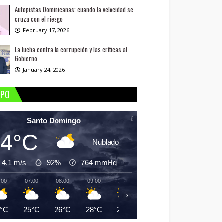
Autopistas Dominicanas: cuando la velocidad se
cruza con el riesgo
February 17, 2026
La lucha contra la corrupción y las críticas al
Gobierno
January 24, 2026
MPO
Santo Domingo
24°C
Nublado
4.1 m/s
92%
764
mmHg
:00
07:00
08:00
09:00
10:00
11:00
12:00
13:
›
4°C
25°C
26°C
28°C
29°C
30°C
31°C
31