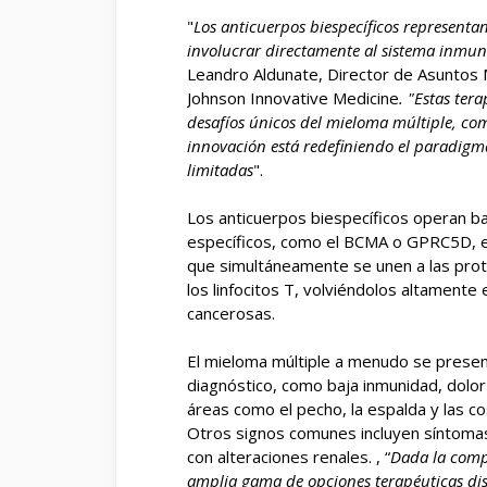
"
Los anticuerpos biespecíficos representa
involucrar directamente al sistema inmun
Leandro Aldunate, Director de Asuntos
Johnson Innovative Medicine
. "Estas ter
desafíos únicos del mieloma múltiple, com
innovación está redefiniendo el paradigm
limitadas
".
Los anticuerpos biespecíficos operan baj
específicos, como el BCMA o GPRC5D, en 
que simultáneamente se unen a las prote
los linfocitos T, volviéndolos altamente
cancerosas.
El mieloma múltiple a menudo se presen
diagnóstico, como baja inmunidad, dolor
áreas como el pecho, la espalda y las cos
Otros signos comunes incluyen síntomas 
con alteraciones renales. , “
Dada la comp
amplia gama de opciones terapéuticas disp