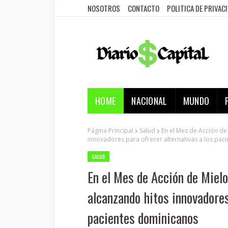
NOSOTROS
CONTACTO
POLITICA DE PRIVAC
HOME
NACIONAL
MUNDO
Página Principal
Salud
En el Mes de Acción de
innovadores para ofrecer alternativas a los pac
SALUD
En el Mes de Acción de Mielo
alcanzando hitos innovadores
pacientes dominicanos