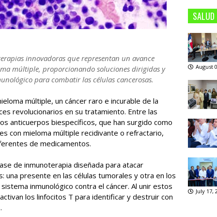
SALUD
oterapias innovadoras que representan un avance
August 0
oma múltiple, proporcionando soluciones dirigidas y
munológico para combatir las células cancerosas.
mieloma múltiple, un cáncer raro e incurable de la
ces revolucionarios en su tratamiento. Entre las
os anticuerpos biespecíficos, que han surgido como
s con mieloma múltiple recidivante o refractario,
iferentes de medicamentos.
lase de inmunoterapia diseñada para atacar
: una presente en las células tumorales y otra en los
l sistema inmunológico contra el cáncer. Al unir estos
July 17,
ctivan los linfocitos T para identificar y destruir con
.