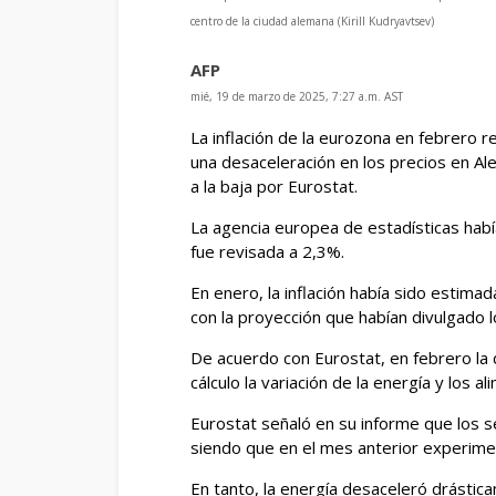
centro de la ciudad alemana (Kirill Kudryavtsev)
AFP
mié, 19 de marzo de 2025, 7:27 a.m. AST
La inflación de la eurozona en febrero r
una desaceleración en los precios en A
a la baja por Eurostat.
La agencia europea de estadísticas habí
fue revisada a 2,3%.
En enero, la inflación había sido estima
con la proyección que habían divulgado l
De acuerdo con Eurostat, en febrero la 
cálculo la variación de la energía y los
Eurostat señaló en su informe que los s
siendo que en el mes anterior experime
En tanto, la energía desaceleró drástic