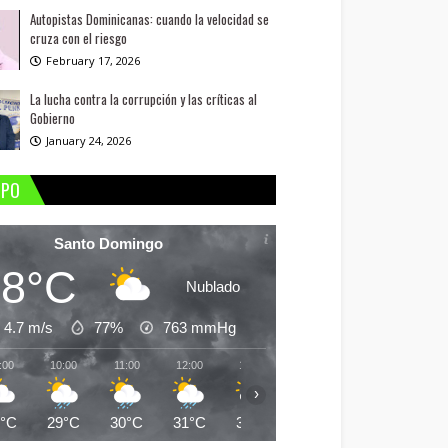
Autopistas Dominicanas: cuando la velocidad se
cruza con el riesgo
February 17, 2026
La lucha contra la corrupción y las críticas al
Gobierno
January 24, 2026
MPO
Santo Domingo
28°C
Nublado
4.7 m/s
77%
763
mmHg
:00
10:00
11:00
12:00
13:00
14:00
15:00
16:
›
8°C
29°C
30°C
31°C
30°C
30°C
30°C
30