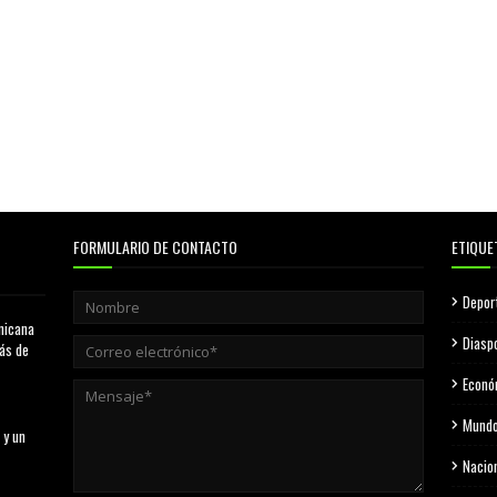
FORMULARIO DE CONTACTO
ETIQUE
Depor
nicana
Diasp
más de
Econó
Mund
 y un
Nacio