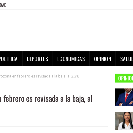
IDAD
POLITICA
DEPORTES
ECONOMICAS
OPINION
SALU
urozona en febrero es revisada a la baja, al 2,3%
OPINIO
 febrero es revisada a la baja, al