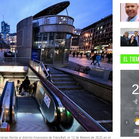
EL TIE
09
‹
2
áneo frente al distrito financiero de Fráncfort, el 12 de febrero de 2025 en el