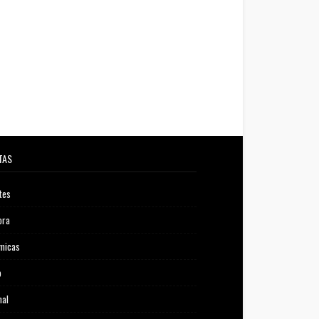
TAS
tes
ora
micas
o
nal