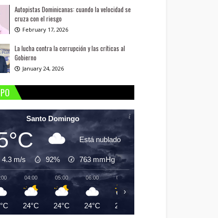
Autopistas Dominicanas: cuando la velocidad se
cruza con el riesgo
February 17, 2026
La lucha contra la corrupción y las críticas al
Gobierno
January 24, 2026
MPO
Santo Domingo
5°C
Está nublado
4.3 m/s
92%
763
mmHg
:00
04:00
05:00
06:00
07:00
08:00
09:00
10:
›
5°C
24°C
24°C
24°C
25°C
26°C
27°C
29