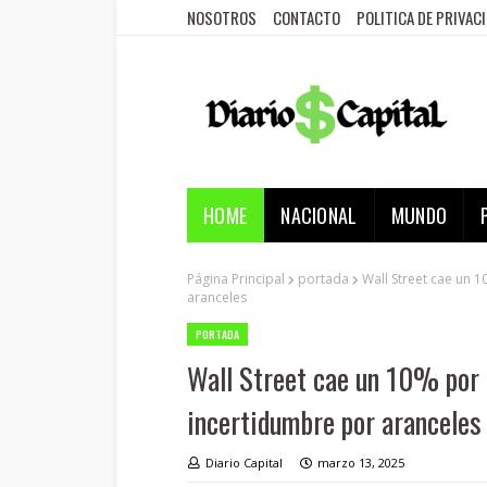
NOSOTROS
CONTACTO
POLITICA DE PRIVAC
HOME
NACIONAL
MUNDO
Página Principal
portada
Wall Street cae un 
aranceles
PORTADA
Wall Street cae un 10% por 
incertidumbre por aranceles
Diario Capital
marzo 13, 2025