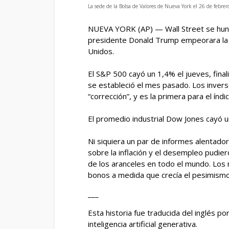
La sede de la Bolsa de Valores de Nueva York el 26 de febre
NUEVA YORK (AP) — Wall Street se hundi
presidente Donald Trump empeorara la 
Unidos.
El S&P 500 cayó un 1,4% el jueves, fin
se estableció el mes pasado. Los inverso
“corrección”, y es la primera para el índ
El promedio industrial Dow Jones cayó u
Ni siquiera un par de informes alentad
sobre la inflación y el desempleo pudi
de los aranceles en todo el mundo. Los
bonos a medida que crecía el pesimismo
___
Esta historia fue traducida del inglés p
inteligencia artificial generativa.