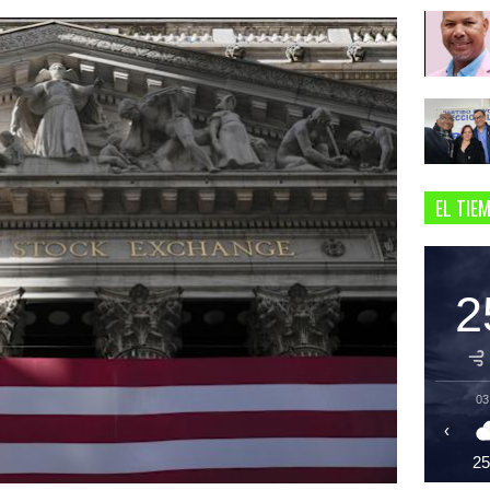
EL TIE
2
03
‹
2