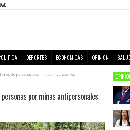
IDAD
POLITICA
DEPORTES
ECONOMICAS
OPINION
SALU
lones de personas por minas antipersonales
OPINIO
 personas por minas antipersonales