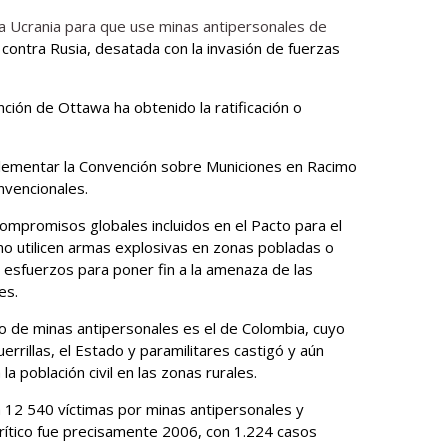
a Ucrania para que use minas antipersonales de
 contra Rusia, desatada con la invasión de fuerzas
ión de Ottawa ha obtenido la ratificación o
mplementar la Convención sobre Municiones en Racimo
nvencionales.
compromisos globales incluidos en el Pacto para el
o utilicen armas explosivas en zonas pobladas o
s esfuerzos para poner fin a la amenaza de las
es.
o de minas antipersonales es el de Colombia, cuyo
errillas, el Estado y paramilitares castigó y aún
a población civil en las zonas rurales.
12 540 víctimas por minas antipersonales y
crítico fue precisamente 2006, con 1.224 casos