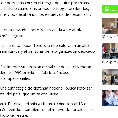
de personas corren el riesgo de sufrir por minas
SALUD
a. Incluso cuando las armas de fuego se silencias,
nte y obstaculizando los esfuerzos de desarrollo”,
.
 Concienciación Sobre Minas -cada 4 de abril-,
o más seguro”.
August 0
as se está expandiendo, lo que coloca en un alto
humanitarios y al personal de la organización dedicado
August 0
ficialmente su decisión de salirse de la Convención
desde 1999 prohíbe la fabricación, uso,
s antipersonales.
na estrategia de defensa nacional, busca reforzar
tal del país, que limita con Rusia.
ia, Estonia, Letonia y Lituania, conocido el 18 de
la Convención, también con el motivo de fortalecer su
licto terrestre.