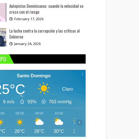
Autopistas Dominicanas: cuando la velocidad se
cruza con el riesgo
February 17, 2026
La lucha contra la corrupción y las críticas al
Gobierno
January 24, 2026
MPO
Santo Domingo
25°C
Claro
6 m/s
93%
763
mmHg
:00
08:00
09:00
10:00
11:00
12:00
13:00
14:
›
5°C
26°C
28°C
30°C
31°C
30°C
28°C
31