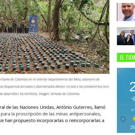
EL TIE
militares de Colombia en el oriental departamento del Meta, escenario de
os dispositivos activados o abandonados afectan no solo a los combatientes sino
 se desarrollan los conflictos. Imagen: Armada de Colombia
l de las Naciones Unidas, António Guterres, llamó
07
para la proscripción de las minas antipersonales
,
‹
se han propuesto incorporarlas o reincorporarlas a
2