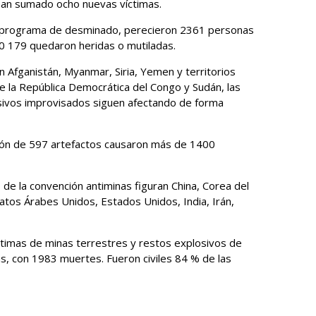
han sumado ocho nuevas víctimas.
n programa de desminado, perecieron 2361 personas
10 179 quedaron heridas o mutiladas.
en Afganistán, Myanmar, Siria, Yemen y territorios
de la República Democrática del Congo y Sudán, las
osivos improvisados siguen afectando de forma
sión de 597 artefactos causaron más de 1400
e la convención antiminas figuran China, Corea del
ratos Árabes Unidos, Estados Unidos, India, Irán,
timas de minas terrestres y restos explosivos de
s, con 1983 muertes. Fueron civiles 84 % de las