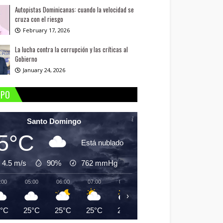
Autopistas Dominicanas: cuando la velocidad se
cruza con el riesgo
February 17, 2026
La lucha contra la corrupción y las críticas al
Gobierno
January 24, 2026
MPO
Santo Domingo
5°C
Está nublado
4.5 m/s
90%
762
mmHg
:00
05:00
06:00
07:00
08:00
09:00
10:00
11:
›
5°C
25°C
25°C
25°C
26°C
28°C
29°C
30