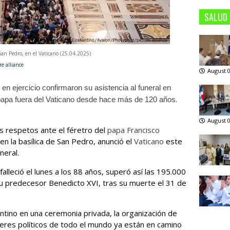
SALUD
 San Pedro, en el Vaticano (25.04.2025)
e alliance
August 0
n ejercicio confirmaron su asistencia al funeral en
.
 papa fuera del Vaticano desde hace más de 120 años
August 0
 respetos ante el féretro del
papa Francisco
 en la basílica de San Pedro, anunció el
Vaticano
este
neral.
falleció el lunes a los 88 años, superó así las 195.000
su predecesor Benedicto XVI, tras su muerte el 31 de
gentino en una ceremonia privada, la organización de
íderes políticos de todo el mundo ya están en camino