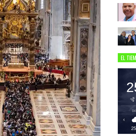
EL TIE
2
04
‹
2