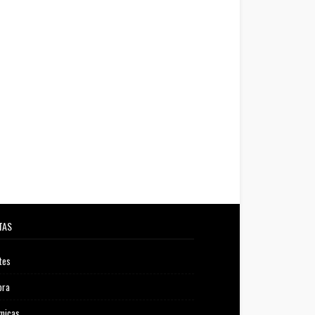
TAS
tes
ora
micas