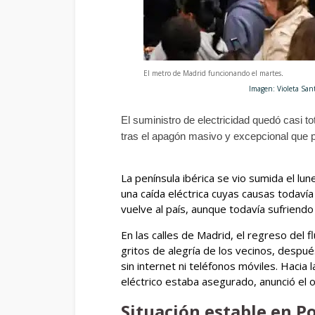
El metro de Madrid funcionando el martes
.
Imagen: Violeta Santos Mou
El suministro de electricidad quedó casi t
tras el apagón masivo y excepcional que 
La península ibérica se vio sumida el lu
una caída eléctrica cuyas causas todaví
vuelve al país, aunque todavía sufriendo
En las calles de Madrid, el regreso del
gritos de alegría de los vecinos, despué
sin internet ni teléfonos móviles. Hacia 
eléctrico estaba asegurado, anunció el 
Situación estable en P