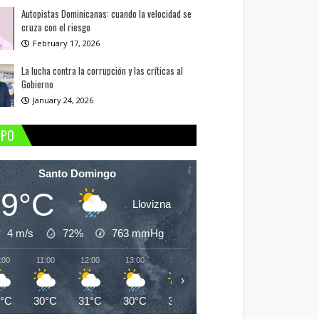
Autopistas Dominicanas: cuando la velocidad se
cruza con el riesgo
February 17, 2026
La lucha contra la corrupción y las críticas al
Gobierno
January 24, 2026
MPO
Santo Domingo
29°C
Llovizna
4 m/s
72%
763
mmHg
:00
11:00
12:00
13:00
14:00
15:00
16:00
17:
›
9°C
30°C
31°C
30°C
30°C
30°C
30°C
30