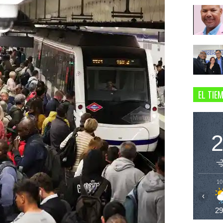
EL TIE
10
‹
2