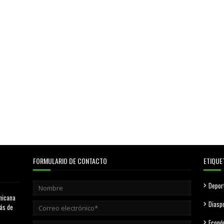
FORMULARIO DE CONTACTO
ETIQUE
Depor
nicana
Diasp
más de
Econó