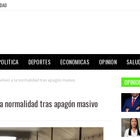
IDAD
POLITICA
DEPORTES
ECONOMICAS
OPINION
SALU
uelven a la normalidad tras apagón masivo
OPINIO
la normalidad tras apagón masivo