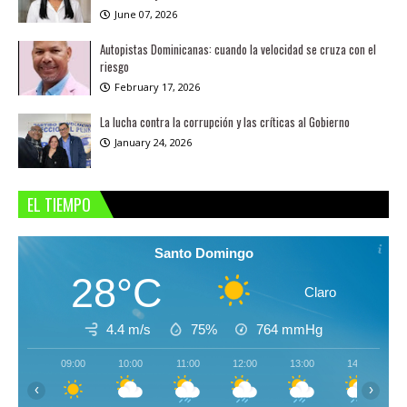
June 07, 2026
Autopistas Dominicanas: cuando la velocidad se cruza con el
riesgo
February 17, 2026
La lucha contra la corrupción y las críticas al Gobierno
January 24, 2026
EL TIEMPO
Santo Domingo
28°C
Claro
4.4 m/s
75%
764
mmHg
09:00
10:00
11:00
12:00
13:00
14:00
‹
›