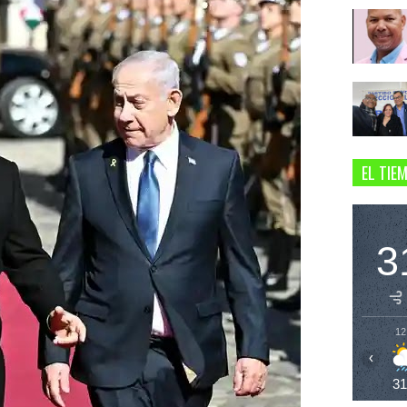
EL TIE
3
12
‹
3