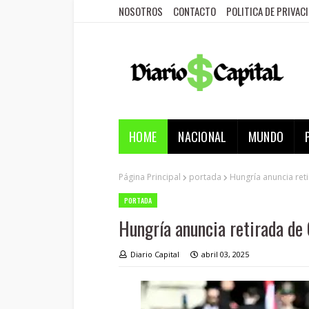
NOSOTROS
CONTACTO
POLITICA DE PRIVAC
HOME
NACIONAL
MUNDO
Página Principal
portada
Hungría anuncia reti
PORTADA
Hungría anuncia retirada de 
Diario Capital
abril 03, 2025