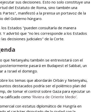
jecutar sus decisiones. Esto no solo constituye una
 virtud del Estatuto de Roma, sino también una
 Partes", manifestó a la prensa un portavoz de la
cio del Gobierno húngaro.
 los Estados "pueden consultarla de manera
z. Y advirtió que "no les corresponde a los Estados
las decisiones judiciales" de la Corte.
genda
do que Netanyahu también se entrevistará con el
 posteriormente pasará en Budapest el Sabbat, un
ar a Israel el domingo.
 sobre los temas que abordarán Orbán y Netenyahu,
asuntos destacados podría ser el polémico plan del
p, de tomar el control sobre Gaza para ejecutar un
ha calificado como '
Riviera de Oriente Medio
'.
comercial con estatus diplomático de Hungría en
do el carácter disputado de la ciudad con la