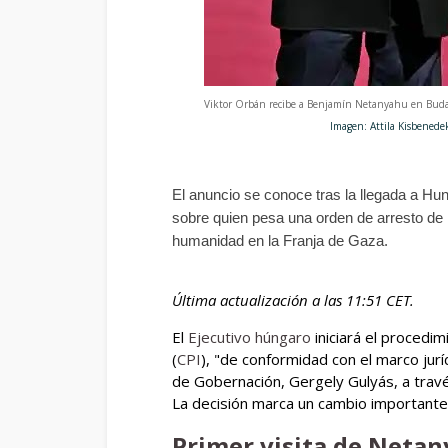
Viktor Orbán recibe a Benjamín Netanyahu en Buda
Imagen: Attila Kisbenedek/AFP/
El anuncio se conoce tras la llegada a Hun
sobre quien pesa una orden de arresto de 
humanidad en la Franja de Gaza.
Última actualización a las 11:51 CET.
El
Ejecutivo húngaro
iniciará el procedim
(
CPI
), "de conformidad con el marco juríd
de Gobernación, Gergely Gulyás, a travé
La decisión marca un cambio important
Primer visita de Netan