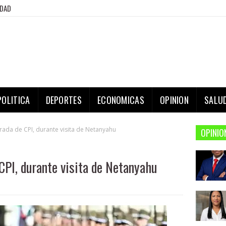
IDAD
POLITICA
DEPORTES
ECONOMICAS
OPINION
SALU
rada de CPI, durante visita de Netanyahu
OPINIO
CPI, durante visita de Netanyahu