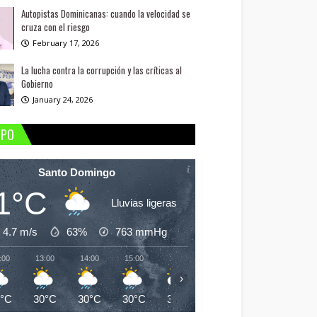
Autopistas Dominicanas: cuando la velocidad se
cruza con el riesgo
February 17, 2026
La lucha contra la corrupción y las críticas al
Gobierno
January 24, 2026
MPO
Santo Domingo
1°C
Lluvias ligeras
4.7 m/s
63%
763
mmHg
:00
13:00
14:00
15:00
16:00
17:00
18:00
19:
›
1°C
30°C
30°C
30°C
30°C
30°C
29°C
28