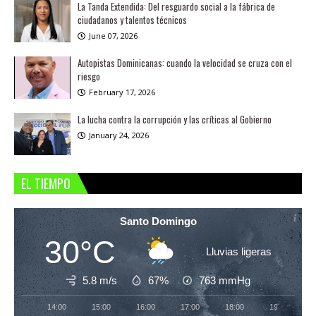
La Tanda Extendida: Del resguardo social a la fábrica de
ciudadanos y talentos técnicos
June 07, 2026
Autopistas Dominicanas: cuando la velocidad se cruza con el
riesgo
February 17, 2026
La lucha contra la corrupción y las críticas al Gobierno
January 24, 2026
EL TIEMPO
Santo Domingo
30°C
Lluvias ligeras
5.8 m/s
67%
763
mmHg
14:00
15:00
16:00
17:00
18:00
19:00