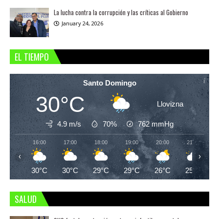
La lucha contra la corrupción y las críticas al Gobierno
January 24, 2026
EL TIEMPO
Santo Domingo
30°C
Llovizna
4.9 m/s
70%
762
mmHg
16:00
17:00
18:00
19:00
20:00
21:00
‹
›
30°C
30°C
29°C
29°C
26°C
25°C
SALUD